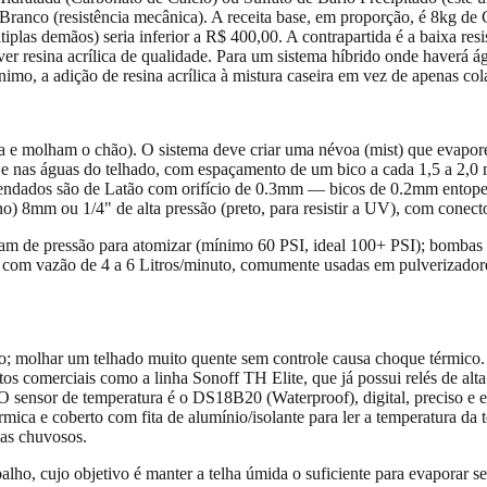
to Branco (resistência mecânica). A receita base, em proporção, é 8kg
las demãos) seria inferior a R$ 400,00. A contrapartida é a baixa resis
er resina acrílica de qualidade. Para um sistema híbrido onde haverá águ
nimo, a adição de resina acrílica à mistura caseira em vez de apenas co
 e molham o chão). O sistema deve criar uma névoa (mist) que evapore 
 nas águas do telhado, com espaçamento de um bico a cada 1,5 a 2,0 me
comendados são de Latão com orifício de 0.3mm — bicos de 0.2mm ento
) 8mm ou 1/4" de alta pressão (preto, para resistir a UV), com conecto
sam de pressão para atomizar (mínimo 60 PSI, ideal 100+ PSI); bombas
om vazão de 4 a 6 Litros/minuto, comumente usadas em pulverizadore
io; molhar um telhado muito quente sem controle causa choque térmico.
comerciais como a linha Sonoff TH Elite, que já possui relés de alta po
nsor de temperatura é o DS18B20 (Waterproof), digital, preciso e exte
rmica e coberto com fita de alumínio/isolante para ler a temperatura da 
as chuvosos.
abalho, cujo objetivo é manter a telha úmida o suficiente para evapor