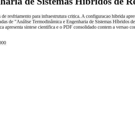
haria de Sistemas Híbridos de R
de resfriamento para infraestrutura critica. A configuracao hibrida apr
erivadas de "Análise Termodinâmica e Engenharia de Sistemas Híbridos
ica apresenta sintese cientifica e o PDF consolidado contem a versao co
000