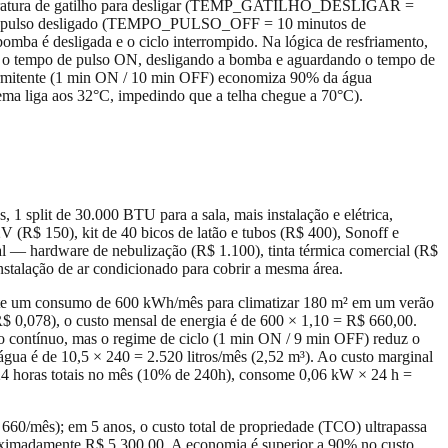
peratura de gatilho para desligar (TEMP_GATILHO_DESLIGAR =
de pulso desligado (TEMPO_PULSO_OFF = 10 minutos de
omba é desligada e o ciclo interrompido. Na lógica de resfriamento,
ando o tempo de pulso ON, desligando a bomba e aguardando o tempo de
intermitente (1 min ON / 10 min OFF) economiza 90% da água
tema liga aos 32°C, impedindo que a telha chegue a 70°C).
 split de 30.000 BTU para a sala, mais instalação e elétrica,
(R$ 150), kit de 40 bicos de latão e tubos (R$ 400), Sonoff e
al — hardware de nebulização (R$ 1.100), tinta térmica comercial (R$
stalação de ar condicionado para cobrir a mesma área.
ente um consumo de 600 kWh/mês para climatizar 180 m² em um verão
 0,078), o custo mensal de energia é de 600 × 1,10 = R$ 660,00.
o contínuo, mas o regime de ciclo (1 min ON / 9 min OFF) reduz o
 água é de 10,5 × 240 = 2.520 litros/mês (2,52 m³). Ao custo marginal
24 horas totais no mês (10% de 240h), consome 0,06 kW × 24 h =
60/mês); em 5 anos, o custo total de propriedade (TCO) ultrapassa
roximadamente R$ 5.300,00. A economia é superior a 90% no custo