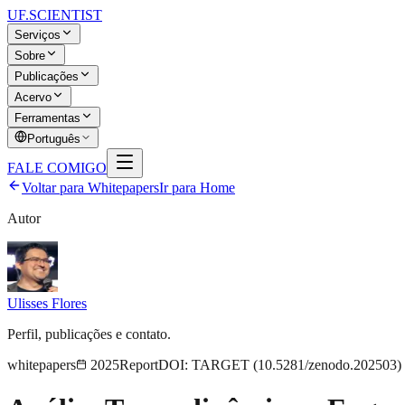
UF
.SCIENTIST
Serviços
Sobre
Publicações
Acervo
Ferramentas
Português
FALE COMIGO
Voltar para
Whitepapers
Ir para Home
Autor
Ulisses Flores
Perfil, publicações e contato.
whitepapers
2025
Report
DOI:
TARGET
(10.5281/zenodo.202503)