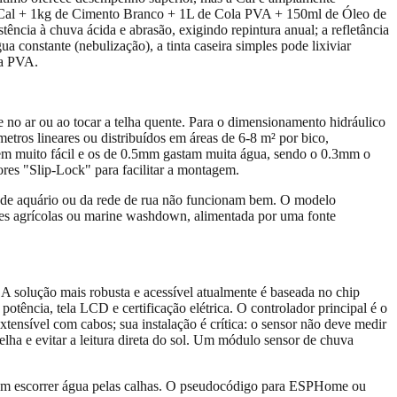
 de Cal + 1kg de Cimento Branco + 1L de Cola PVA + 150ml de Óleo de
tência à chuva ácida e abrasão, exigindo repintura anual; a refletância
a constante (nebulização), a tinta caseira simples pode lixiviar
la PVA.
no ar ou ao tocar a telha quente. Para o dimensionamento hidráulico
tros lineares ou distribuídos em áreas de 6-8 m² por bico,
pem muito fácil e os de 0.5mm gastam muita água, sendo o 0.3mm o
res "Slip-Lock" para facilitar a montagem.
 de aquário ou da rede de rua não funcionam bem. O modelo
s agrícolas ou marine washdown, alimentada por uma fonte
 A solução mais robusta e acessível atualmente é baseada no chip
tência, tela LCD e certificação elétrica. O controlador principal é o
nsível com cabos; sua instalação é crítica: o sensor não deve medir
telha e evitar a leitura direta do sol. Um módulo sensor de chuva
ar sem escorrer água pelas calhas. O pseudocódigo para ESPHome ou