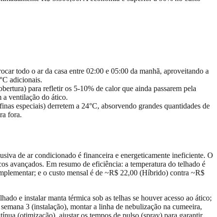
rocar todo o ar da casa entre 02:00 e 05:00 da manhã, aproveitando a
°C adicionais.
cobertura) para refletir os 5-10% de calor que ainda passarem pela
a ventilação do ático.
inas especiais) derretem a 24°C, absorvendo grandes quantidades de
ra fora.
siva de ar condicionado é financeira e energeticamente ineficiente. O
os avançados. Em resumo de eficiência: a temperatura do telhado é
mplementar; e o custo mensal é de ~R$ 22,00 (Híbrido) contra ~R$
hado e instalar manta térmica sob as telhas se houver acesso ao ático;
mana 3 (instalação), montar a linha de nebulização na cumeeira,
nua (otimização), ajustar os tempos de pulso (spray) para garantir