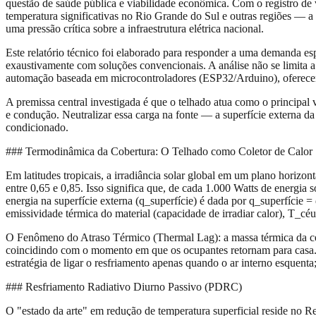
questão de saúde pública e viabilidade econômica. Com o registro d
temperatura significativas no Rio Grande do Sul e outras regiões — a
uma pressão crítica sobre a infraestrutura elétrica nacional.
Este relatório técnico foi elaborado para responder a uma demanda esp
exaustivamente com soluções convencionais. A análise não se limita a es
automação baseada em microcontroladores (ESP32/Arduino), oferecend
A premissa central investigada é que o telhado atua como o principal v
e condução. Neutralizar essa carga na fonte — a superfície externa d
condicionado.
### Termodinâmica da Cobertura: O Telhado como Coletor de Calor
Em latitudes tropicais, a irradiância solar global em um plano horizo
entre 0,65 e 0,85. Isso significa que, de cada 1.000 Watts de energia
energia na superfície externa (q_superfície) é dada por q_superfície = 
emissividade térmica do material (capacidade de irradiar calor), T_céu
O Fenômeno do Atraso Térmico (Thermal Lag): a massa térmica da cerâ
coincidindo com o momento em que os ocupantes retornam para casa. Es
estratégia de ligar o resfriamento apenas quando o ar interno esquenta
### Resfriamento Radiativo Diurno Passivo (PDRC)
O "estado da arte" em redução de temperatura superficial reside no Re