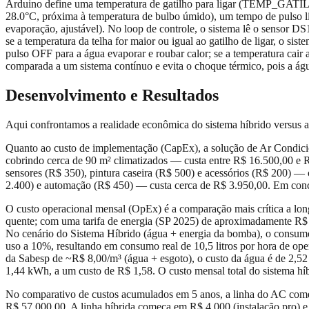
Arduino define uma temperatura de gatilho para ligar (TEMP_GA
28.0°C, próxima à temperatura de bulbo úmido), um tempo de pu
evaporação, ajustável). No loop de controle, o sistema lê o sensor D
se a temperatura da telha for maior ou igual ao gatilho de ligar, o 
pulso OFF para a água evaporar e roubar calor; se a temperatura cair
comparada a um sistema contínuo e evita o choque térmico, pois a águ
Desenvolvimento e Resultados
Aqui confrontamos a realidade econômica do sistema híbrido versus 
Quanto ao custo de implementação (CapEx), a solução de Ar Condiciona
cobrindo cerca de 90 m² climatizados — custa entre R$ 16.500,00 e 
sensores (R$ 350), pintura caseira (R$ 500) e acessórios (R$ 200) —
2.400) e automação (R$ 450) — custa cerca de R$ 3.950,00. Em conclu
O custo operacional mensal (OpEx) é a comparação mais crítica a l
quente; com uma tarifa de energia (SP 2025) de aproximadamente R$
No cenário do Sistema Híbrido (água + energia da bomba), o consumo
uso a 10%, resultando em consumo real de 10,5 litros por hora de oper
da Sabesp de ~R$ 8,00/m³ (água + esgoto), o custo da água é de 2,5
1,44 kWh, a um custo de R$ 1,58. O custo mensal total do sistema híb
No comparativo de custos acumulados em 5 anos, a linha do AC começ
R$ 57.000,00. A linha híbrida começa em R$ 4.000 (instalação pro)