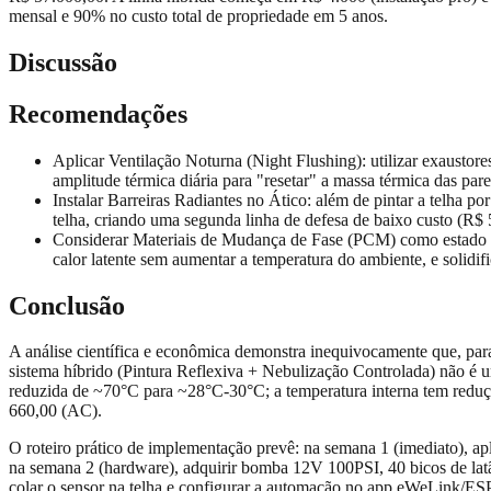
mensal e 90% no custo total de propriedade em 5 anos.
Discussão
Recomendações
Aplicar Ventilação Noturna (Night Flushing): utilizar exaustor
amplitude térmica diária para "resetar" a massa térmica das par
Instalar Barreiras Radiantes no Ático: além de pintar a telha po
telha, criando uma segunda linha de defesa de baixo custo (R$
Considerar Materiais de Mudança de Fase (PCM) como estado da
calor latente sem aumentar a temperatura do ambiente, e solidif
Conclusão
A análise científica e econômica demonstra inequivocamente que, para
sistema híbrido (Pintura Reflexiva + Nebulização Controlada) não é 
reduzida de ~70°C para ~28°C-30°C; a temperatura interna tem reduç
660,00 (AC).
O roteiro prático de implementação prevê: na semana 1 (imediato), apli
na semana 2 (hardware), adquirir bomba 12V 100PSI, 40 bicos de lat
colar o sensor na telha e configurar a automação no app eWeLink/ESPH