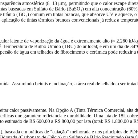
ansparência atmosférica (8–13 μm), permitindo que o calor escape diret
tas baseadas em Sulfato de Bário (BaSO₄) em alta concentração (60%) 
de titânio (TiO₂) comum em tintas brancas, que absorve UV e aquece, o 
 aplicação de tintas térmicas brancas convencionais já reduz a temperat
alor latente de vaporização da água é extremamente alto (≈ 2.260 kJ/k
eção à Temperatura de Bulbo Úmido (TBU) do ar local; e em um dia de 
ersão de água em telhados de fibrocimento e cerâmica pode reduzir a t
ída. Assumindo beirais e inclinação, a área real de telhado a ser trat
ejeitar calor passivamente. Na Opção A (Tinta Térmica Comercial, alta
crílicas que garantem refletância e durabilidade. Uma lata de 18L co
usto estimado de R$ 600,00 a R$ 800,00 por lata (total: R$ 1.800,00 a R
), baseada em práticas de "caiação" melhorada e nos princípios de PD
Hidratada (Carbonato de Cálcio) ou Sulfato de Bário Precipitado (este