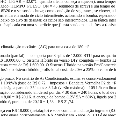
TILHO_LIGAR = 32.0°C, quando a telha começa a aquecer), uma tem
lso ligado (TEMPO_PULSO_ON = 45 segundos de spray) e um tempo 
S18B20 e o sensor de chuva; como condição de segurança, se chover, a b
sistema entra em modo de ciclo intermitente, acionando a bomba, esper
 abaixo do alvo de desligar, os ciclos são interrompidos. Essa lógica 
a é aplicada em uma superfície que já está sendo mantida fresca (o sis
a climatização mecânica (AC) para uma casa de 180 m².
do (parcial) — composta por 3 splits de 12.000 BTU para os quartos, 1
R$ 19.000,00. O Sistema Híbrido na versão DIY completa — bomba 12V 
 custa cerca de R$ 1.600,00. O Sistema Híbrido na versão Pro/Comerci
são, o sistema híbrido profissional custa de 20% a 25% do valor de in
ongo prazo. No cenário de Ar Condicionado, estima-se conservadoram
 1,10/kWh (base de R$ 0,72 + impostos + Bandeira Vermelha P2 de ~R$
 de água parte de 35 bicos × 3 L/h (vazão máxima) = 105 L/h em flux
ação; considerando 8h de sol por dia × 30 dias = 240 horas, o total de
2 × 8,00 = R$ 20,16. A energia da bomba (12V 5A = 60W), ligada por 
rido é, portanto, de 20,16 + 1,58 = R$ 21,74.
a em R$ 18.000 (instalação) e sobe com uma inclinação íngreme (R$ 6
 e sobe quase horizontalmente (R$ 22/mês); em 5 anos, o TCO é de ap