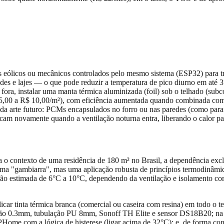
es eólicos ou mecânicos controlados pelo mesmo sistema (ESP32) para t
edes e lajes — o que pode reduzir a temperatura de pico diurno em até 3
r fora, instalar uma manta térmica aluminizada (foil) sob o telhado (sub
 5,00 a R$ 10,00/m²), com eficiência aumentada quando combinada com 
 arte futuro: PCMs encapsulados no forro ou nas paredes (como paraf
icam novamente quando a ventilação noturna entra, liberando o calor pa
 o contexto de uma residência de 180 m² no Brasil, a dependência exclu
uma "gambiarra", mas uma aplicação robusta de princípios termodinâmic
ão estimada de 6°C a 10°C, dependendo da ventilação e isolamento co
car tinta térmica branca (comercial ou caseira com resina) em todo o tel
ão 0.3mm, tubulação PU 8mm, Sonoff TH Elite e sensor DS18B20; na se
ome com a lógica de histerese (ligar acima de 32°C); e, de forma contí