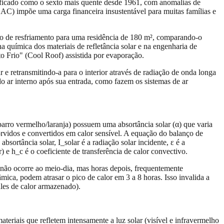
ificado como o sexto mais quente desde 1961, com anomalias de
AC) impõe uma carga financeira insustentável para muitas famílias e
rido de resfriamento para uma residência de 180 m², comparando-o
na química dos materiais de refletância solar e na engenharia de
 Frio" (Cool Roof) assistida por evaporação.
 e retransmitindo-a para o interior através de radiação de onda longa
o ar interno após sua entrada, como fazem os sistemas de ar
(barro vermelho/laranja) possuem uma absortância solar (α) que varia
orvidos e convertidos em calor sensível. A equação do balanço de
sortância solar, I_solar é a radiação solar incidente, ε é a
) e h_c é o coeficiente de transferência de calor convectivo.
 não ocorre ao meio-dia, mas horas depois, frequentemente
ca, podem atrasar o pico de calor em 3 a 8 horas. Isso invalida a
ules de calor armazenado).
teriais que refletem intensamente a luz solar (visível e infravermelho