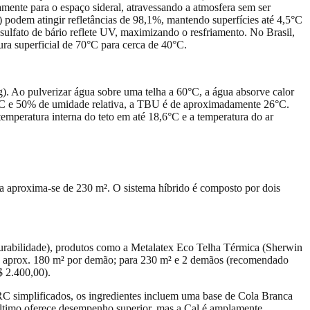
amente para o espaço sideral, atravessando a atmosfera sem ser
podem atingir refletâncias de 98,1%, mantendo superfícies até 4,5°C
sulfato de bário reflete UV, maximizando o resfriamento. No Brasil,
ura superficial de 70°C para cerca de 40°C.
g). Ao pulverizar água sobre uma telha a 60°C, a água absorve calor
34°C e 50% de umidade relativa, a TBU é de aproximadamente 26°C.
emperatura interna do teto em até 18,6°C e a temperatura do ar
ada aproxima-se de 230 m². O sistema híbrido é composto por dois
 durabilidade), produtos como a Metalatex Eco Telha Térmica (Sherwin
bre aprox. 180 m² por demão; para 230 m² e 2 demãos (recomendado
$ 2.400,00).
RC simplificados, os ingredientes incluem uma base de Cola Branca
 último oferece desempenho superior, mas a Cal é amplamente