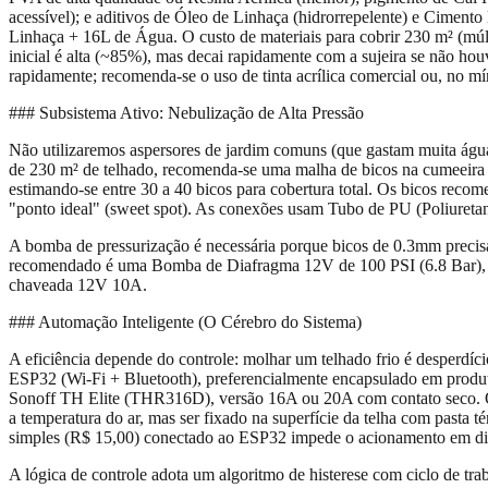
acessível); e aditivos de Óleo de Linhaça (hidrorrepelente) e Cimen
Linhaça + 16L de Água. O custo de materiais para cobrir 230 m² (múltip
inicial é alta (~85%), mas decai rapidamente com a sujeira se não houv
rapidamente; recomenda-se o uso de tinta acrílica comercial ou, no mí
### Subsistema Ativo: Nebulização de Alta Pressão
Não utilizaremos aspersores de jardim comuns (que gastam muita água
de 230 m² de telhado, recomenda-se uma malha de bicos na cumeeira e
estimando-se entre 30 a 40 bicos para cobertura total. Os bicos re
"ponto ideal" (sweet spot). As conexões usam Tubo de PU (Poliuretano
A bomba de pressurização é necessária porque bicos de 0.3mm preci
recomendado é uma Bomba de Diafragma 12V de 100 PSI (6.8 Bar), c
chaveada 12V 10A.
### Automação Inteligente (O Cérebro do Sistema)
A eficiência depende do controle: molhar um telhado frio é desperdíc
ESP32 (Wi-Fi + Bluetooth), preferencialmente encapsulado em produtos 
Sonoff TH Elite (THR316D), versão 16A ou 20A com contato seco. O se
a temperatura do ar, mas ser fixado na superfície da telha com pasta té
simples (R$ 15,00) conectado ao ESP32 impede o acionamento em di
A lógica de controle adota um algoritmo de histerese com ciclo de tr