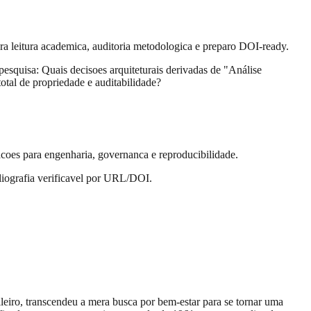
ra leitura academica, auditoria metodologica e preparo DOI-ready.
pesquisa: Quais decisoes arquiteturais derivadas de "Análise
tal de propriedade e auditabilidade?
cacoes para engenharia, governanca e reproducibilidade.
liografia verificavel por URL/DOI.
ileiro, transcendeu a mera busca por bem-estar para se tornar uma