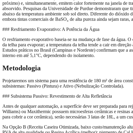
próximo) e, simultaneamente, emitem calor fortemente na janela de tr
absorvido. Pesquisas da Universidade de Purdue demonstraram que tin
abaixo da temperatura ambiente sob sol direto. Diferente do dióxido 
embora tintas comerciais de BaSO₄ de alta pureza ainda sejam raras, a
### Resfriamento Evaporativo: A Potência da Água
O resfriamento evaporativo baseia-se na mudança de fase da água. O c
da telha para evaporar; a temperatura da telha tende a cair em dir
Estudos práticos no Brasil (Campinas e Nordeste) confirmam que a asp
interno em até 5,1°C, dependendo do isolamento.
Metodologia
Projetaremos um sistema para uma residência de 180 m² de área constru
subsistemas: Passivo (Pintura) e Ativo (Nebulização Controlada).
### Subsistema Passivo: Revestimento de Alta Refletância
Antes de qualquer automação, a superfície deve ser preparada para r
Williams) ou Maxithermic possuem microesferas cerâmicas e resinas a
para cobrir a cor cerâmica), serão necessárias 3 latas de 18L, a um c
Na Opção B (Receita Caseira Otimizada, baixo custo/manutenção alta
PVA de alta qualidade ou Resina Acrílica (melhor); pigmento de Cal 