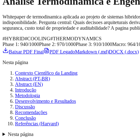
Análise Termodinâmica e Engen
Whitepaper de termodinamica aplicada ao projeto de sistemas hibridos 
indisponibilidade. Pergunta central: Quais decisoes arquiteturais d
seguranca, custo total de propriedade e auditabilidade? A pagina publ
#
HYBRID
#
COOLING
#
THERMODYNAMICS
Phase 1:
940
/1000
Phase 2:
970
/1000
Phase 3:
910
/1000
Macro:
964
/1
Baixar PDF Final
PDF Legado
Markdown (.md)
DOCX (.docx)
Nesta página
Contexto Científico da Landing
Abstract (PT-BR)
Abstract (EN)
Introdução
Metodologia
Desenvolvimento e Resultados
Discussão
Recomendações
Conclusão
Referências (Harvard)
Nesta página