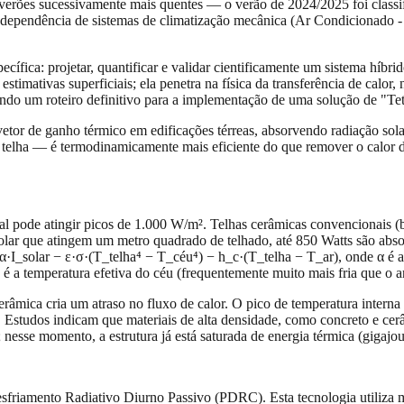
e verões sucessivamente mais quentes — o verão de 2024/2025 foi class
 dependência de sistemas de climatização mecânica (Ar Condicionado - 
ecífica: projetar, quantificar e validar cientificamente um sistema híb
timativas superficiais; ela penetra na física da transferência de calor, 
o um roteiro definitivo para a implementação de uma solução de "Teto
etor de ganho térmico em edificações térreas, absorvendo radiação solar
a telha — é termodinamicamente mais eficiente do que remover o calor d
ntal pode atingir picos de 1.000 W/m². Telhas cerâmicas convencionais 
 solar que atingem um metro quadrado de telhado, até 850 Watts são abs
α·I_solar − ε·σ·(T_telha⁴ − T_céu⁴) − h_c·(T_telha − T_ar), onde α é a ab
 é a temperatura efetiva do céu (frequentemente muito mais fria que o ar
mica cria um atraso no fluxo de calor. O pico de temperatura interna
tudos indicam que materiais de alta densidade, como concreto e cerâmi
; nesse momento, a estrutura já está saturada de energia térmica (gigajo
sfriamento Radiativo Diurno Passivo (PDRC). Esta tecnologia utiliza ma