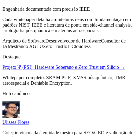
Engenharia documentada com precisão IEEE
Cada whitepaper detalha arquiteturas reais com fundamentação em
padrões NIST, IEEE e literatura de ponta em side-channel analysis,
criptografia pós-quântica e materiais aeroespaciais.
Arquiteto de Software
Desenvolvedor de Hardware
Consultor de
IA
Mestrando AGTU
Zero Trust
IoT Cloudless
Destaque
Projeto Ψ (PSI): Hardware Soberano e Zero Trust em Silício →
Whitepaper completo: SRAM PUF, XMSS pós-quântico, TMR
aeroespacial e Deniable Encryption.
Hub canônico
Ulisses Flores
Coleção vinculada à entidade mestra para SEO/GEO e validação de