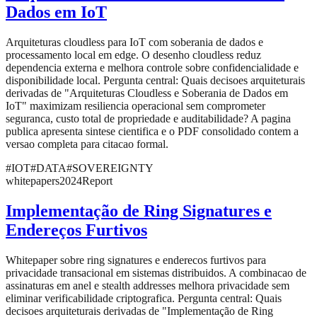
Dados em IoT
Arquiteturas cloudless para IoT com soberania de dados e
processamento local em edge. O desenho cloudless reduz
dependencia externa e melhora controle sobre confidencialidade e
disponibilidade local. Pergunta central: Quais decisoes arquiteturais
derivadas de "Arquiteturas Cloudless e Soberania de Dados em
IoT" maximizam resiliencia operacional sem comprometer
seguranca, custo total de propriedade e auditabilidade? A pagina
publica apresenta sintese cientifica e o PDF consolidado contem a
versao completa para citacao formal.
#
IOT
#
DATA
#
SOVEREIGNTY
whitepapers
2024
Report
Implementação de Ring Signatures e
Endereços Furtivos
Whitepaper sobre ring signatures e enderecos furtivos para
privacidade transacional em sistemas distribuidos. A combinacao de
assinaturas em anel e stealth addresses melhora privacidade sem
eliminar verificabilidade criptografica. Pergunta central: Quais
decisoes arquiteturais derivadas de "Implementação de Ring