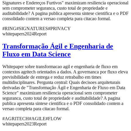
Signatures e Endereços Furtivos" maximizam resiliencia operacional
sem comprometer seguranca, custo total de propriedade e
auditabilidade? A pagina publica apresenta sintese cientifica e o PDF
consolidado contem a versao completa para citacao formal.
#
RING
#
SIGNATURES
#
PRIVACY
whitepapers
2024
Report
Transformação Ágil e Engenharia de
Fluxo em Data Science
Whitepaper sobre transformacao agil e engenharia de fluxo em
contextos agritech orientados a dados. A governanca por fluxo eleva
previsibilidade de entrega e reduz retrabalho em times
multidisciplinares. Pergunta central: Quais decisoes arquiteturais
derivadas de "Transformação Ágil e Engenharia de Fluxo em Data
Science" maximizam resiliencia operacional sem comprometer
seguranca, custo total de propriedade e auditabilidade? A pagina
publica apresenta sintese cientifica e o PDF consolidado contem a
versao completa para citacao formal.
#
AGRITECH
#
AGILE
#
FLOW
whitepapers
2023
Report