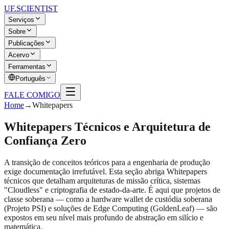
UF
.SCIENTIST
Serviços
Sobre
Publicações
Acervo
Ferramentas
Português
FALE COMIGO
Home
→
Whitepapers
Whitepapers Técnicos e Arquitetura de
Confiança Zero
A transição de conceitos teóricos para a engenharia de produção
exige documentação irrefutável. Esta seção abriga Whitepapers
técnicos que detalham arquiteturas de missão crítica, sistemas
"Cloudless" e criptografia de estado-da-arte. É aqui que projetos de
classe soberana — como a hardware wallet de custódia soberana
(Projeto PSI) e soluções de Edge Computing (GoldenLeaf) — são
expostos em seu nível mais profundo de abstração em silício e
matemática.