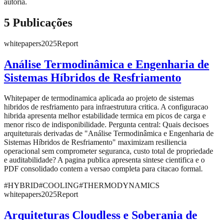
autoria.
5
Publicações
whitepapers
2025
Report
Análise Termodinâmica e Engenharia de
Sistemas Híbridos de Resfriamento
Whitepaper de termodinamica aplicada ao projeto de sistemas
hibridos de resfriamento para infraestrutura critica. A configuracao
hibrida apresenta melhor estabilidade termica em picos de carga e
menor risco de indisponibilidade. Pergunta central: Quais decisoes
arquiteturais derivadas de "Análise Termodinâmica e Engenharia de
Sistemas Híbridos de Resfriamento" maximizam resiliencia
operacional sem comprometer seguranca, custo total de propriedade
e auditabilidade? A pagina publica apresenta sintese cientifica e o
PDF consolidado contem a versao completa para citacao formal.
#
HYBRID
#
COOLING
#
THERMODYNAMICS
whitepapers
2025
Report
Arquiteturas Cloudless e Soberania de