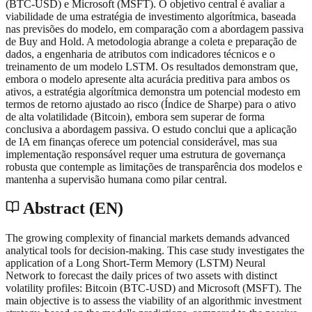
(BTC-USD) e Microsoft (MSFT). O objetivo central é avaliar a
viabilidade de uma estratégia de investimento algorítmica, baseada
nas previsões do modelo, em comparação com a abordagem passiva
de Buy and Hold. A metodologia abrange a coleta e preparação de
dados, a engenharia de atributos com indicadores técnicos e o
treinamento de um modelo LSTM. Os resultados demonstram que,
embora o modelo apresente alta acurácia preditiva para ambos os
ativos, a estratégia algorítmica demonstra um potencial modesto em
termos de retorno ajustado ao risco (Índice de Sharpe) para o ativo
de alta volatilidade (Bitcoin), embora sem superar de forma
conclusiva a abordagem passiva. O estudo conclui que a aplicação
de IA em finanças oferece um potencial considerável, mas sua
implementação responsável requer uma estrutura de governança
robusta que contemple as limitações de transparência dos modelos e
mantenha a supervisão humana como pilar central.
Abstract (EN)
The growing complexity of financial markets demands advanced
analytical tools for decision-making. This case study investigates the
application of a Long Short-Term Memory (LSTM) Neural
Network to forecast the daily prices of two assets with distinct
volatility profiles: Bitcoin (BTC-USD) and Microsoft (MSFT). The
main objective is to assess the viability of an algorithmic investment