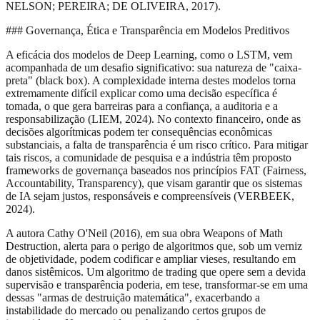
NELSON; PEREIRA; DE OLIVEIRA, 2017).
### Governança, Ética e Transparência em Modelos Preditivos
A eficácia dos modelos de Deep Learning, como o LSTM, vem
acompanhada de um desafio significativo: sua natureza de "caixa-
preta" (black box). A complexidade interna destes modelos torna
extremamente difícil explicar como uma decisão específica é
tomada, o que gera barreiras para a confiança, a auditoria e a
responsabilização (LIEM, 2024). No contexto financeiro, onde as
decisões algorítmicas podem ter consequências econômicas
substanciais, a falta de transparência é um risco crítico. Para mitigar
tais riscos, a comunidade de pesquisa e a indústria têm proposto
frameworks de governança baseados nos princípios FAT (Fairness,
Accountability, Transparency), que visam garantir que os sistemas
de IA sejam justos, responsáveis e compreensíveis (VERBEEK,
2024).
A autora Cathy O'Neil (2016), em sua obra Weapons of Math
Destruction, alerta para o perigo de algoritmos que, sob um verniz
de objetividade, podem codificar e ampliar vieses, resultando em
danos sistêmicos. Um algoritmo de trading que opere sem a devida
supervisão e transparência poderia, em tese, transformar-se em uma
dessas "armas de destruição matemática", exacerbando a
instabilidade do mercado ou penalizando certos grupos de