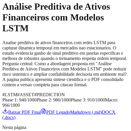
Análise Preditiva de Ativos
Financeiros com Modelos
LSTM
Analise preditiva de ativos financeiros com redes LSTM para
capturar dinamica temporal em mercados nao estacionarios. O
estudo evidencia ganho de sinal preditivo em janelas especificas e
melhora de robustez quando o treinamento respeita ordem temporal.
Pergunta central: Como a abordagem proposta em "Análise
Preditiva de Ativos Financeiros com Modelos LSTM" pode reduzir
risco sistemico e ampliar confiabilidade decisoria em ambiente real?
A pagina publica apresenta sintese cientifica e o PDF consolidado
contem a versao completa para citacao formal.
#
LSTM
#
ASSET
#
PREDICTION
Phase 1:
940
/1000
Phase 2:
980
/1000
Phase 3:
910
/1000
Macro:
966
/1000
Baixar PDF Final
PDF Legado
Markdown (.md)
DOCX
(.docx)
Nesta página