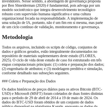
investidores. Nesse sentido, a abordagem de governança proposta
por Ben Shneiderman (2020) é fundamental, pois advoga por um
modelo sociotécnico que integra desenvolvimento tecnológico
robusto com supervisão humana significativa e uma cultura
organizacional focada na responsabilidade. A implementação de
uma solução de IA, portanto, não é um fim em si mesma, mas parte
de um ciclo contínuo de validação, monitoramento e governança.
Metodologia
Todos os arquivos, incluindo os scripts de código, conjuntos de
dados e gráficos gerados, estão integralmente documentados no
repositório de materiais suplementares deste estudo (FLORES,
2025). O ciclo de vida deste estudo de caso foi estruturado em três
etapas computacionais principais: (1) coleta e preparação dos dados;
(2) engenharia de atributos; e (3) modelagem preditiva e simulação,
conforme detalhado nas subseções seguintes.
### Coleta e Preparação dos Dados
Os dados históricos de preços diários para os ativos Bitcoin (BTC-
USD) e Microsoft (MSFT) foram coletados de duas fontes distintas
para o período de 29 de abril de 2014 a 19 de maio de 2024. Os
dados do BTC-USD foram obtidos de um conjunto de dados
público disponível na plataforma Kaggle, enquanto os dados da