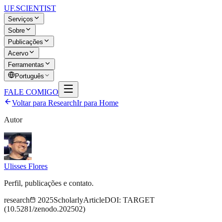
UF
.SCIENTIST
Serviços
Sobre
Publicações
Acervo
Ferramentas
Português
FALE COMIGO
Voltar para
Research
Ir para Home
Autor
Ulisses Flores
Perfil, publicações e contato.
research
2025
ScholarlyArticle
DOI:
TARGET
(10.5281/zenodo.202502)