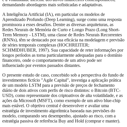
demandando abordagens mais sofisticadas e adaptativas.
A Inteligência Artificial (IA), em particular os modelos de
Aprendizado Profundo (Deep Learning), surge como uma resposta
promissora a esses desafios. Dentre as diversas arquiteturas, as
Redes Neurais de Memória de Curto e Longo Prazo (Long Short-
Term Memory - LSTM), uma classe de Redes Neurais Recorrentes
(RNNs), têm se destacado por sua eficácia na modelagem e previsão
de séries temporais complexas (HOCHREITER;
SCHMIDHUBER, 1997). Sua capacidade de reter informações por
longos períodos as torna particularmente adequadas para o domínio
financeiro, onde o comportamento de um ativo pode ser
influenciado por eventos passados distantes.
O presente estudo de caso, concebido sob a perspectiva do fundo de
investimentos fictício "Agile Capital", investiga a aplicação prática
de um modelo LSTM para a previsão de preços de fechamento
diário de dois ativos com perfis de risco distintos: o Bitcoin (BTC-
USD), como representante dos criptoativos de alta volatilidade, e as
ações da Microsoft (MSFT), como exemplo de um ativo blue-chip
mais estável. O objetivo central é desenvolver e avaliar uma
estratégia de investimento algorítmica baseada nas previsões do
modelo, comparando seu desempenho, ajustado ao risco, com a
estratégia passiva de referência Buy and Hold (comprar e manter).