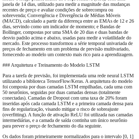
janela de 14 dias, utilizado para medir a magnitude das mudanças
recentes de preço e avaliar condições de sobrecompra ou
sobrevenda; Convergência e Divergência de Médias Móveis
(MACD), calculado a partir da diferença entre as EMAs de 12 e 26
dias, servindo como um indicador de momento; e Bandas de
Bollinger, compostas por uma SMA de 20 dias e duas bandas de
desvio padrão acima e abaixo, usadas para medir a volatilidade do
mercado. Este processo transformou a série temporal univariada de
preços de fechamento em um problema de previsão multivariado,
fornecendo ao modelo um contexto mais rico para a aprendizagem.
### Arquitetura e Treinamento do Modelo LSTM
Para a tarefa de previsão, foi implementada uma rede neural LSTM
utilizando a biblioteca TensorFlow/Keras. A arquitetura do modelo
foi composta por duas camadas LSTM empilhadas, cada uma com
50 neurônios, seguidas por duas camadas densas (totalmente
conectadas). Camadas de Dropout com uma taxa de 20% foram
inseridas após cada camada LSTM e a primeira camada densa para
fins de regularização, visando mitigar o risco de sobreajuste
(overfitting). A função de ativação ReLU foi utilizada nas camadas
intermediárias, e a camada de saída continha um único neurônio
para prever o preço de fechamento do dia seguinte.
Os dados foram primeiramente normalizados para o intervalo [0, 1]