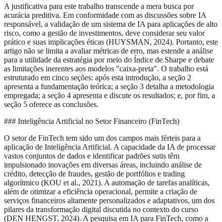
A justificativa para este trabalho transcende a mera busca por
acurácia preditiva. Em conformidade com as discussões sobre IA
responsável, a validação de um sistema de IA para aplicações de alto
risco, como a gestão de investimentos, deve considerar seu valor
prático e suas implicações éticas (HUYSMAN, 2024). Portanto, este
artigo não se limita a avaliar métricas de erro, mas estende a análise
para a utilidade da estratégia por meio do Índice de Sharpe e debate
as limitações inerentes aos modelos "caixa-preta". O trabalho está
estruturado em cinco seções: após esta introdução, a seção 2
apresenta a fundamentação teórica; a seção 3 detalha a metodologia
empregada; a seção 4 apresenta e discute os resultados; e, por fim, a
seção 5 oferece as conclusões.
### Inteligência Artificial no Setor Financeiro (FinTech)
O setor de FinTech tem sido um dos campos mais férteis para a
aplicação de Inteligência Artificial. A capacidade da IA de processar
vastos conjuntos de dados e identificar padrões sutis têm
impulsionado inovações em diversas áreas, incluindo análise de
crédito, detecção de fraudes, gestão de portfólios e trading
algorítmico (KOU et al., 2021). A automação de tarefas analíticas,
além de otimizar a eficiência operacional, permite a criação de
serviços financeiros altamente personalizados e adaptativos, um dos
pilares da transformação digital discutida no contexto do curso
(DEN HENGST, 2024). A pesquisa em IA para FinTech, como a