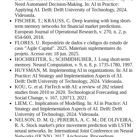
Need Automated Decision-Making. In: AI in Practice:
Applying AI. Delft: Delft University of Technology, 2024.
Videoaula.
FISCHER, T.; KRAUSS, C. Deep learning with long short-
term memory networks for financial market predictions.
European Journal of Operational Research, v. 270, n. 2, p.
654-669, 2018.
FLORES, U. Repositório de dados e códigos do estudo de
caso "Agile Capital". 2025. Materiais suplementares do
projeto. Acesso em: 18 jun. 2025.
HOCHREITER, S.; SCHMIDHUBER, J. Long short-term
memory. Neural Computation, v. 9, n. 8, p. 1735-1780, 1997.
HUYSMAN, M. Implementing AI in organizations. In: AI in
Practice: AI Strategy and Implementation Aspects of AI.
Delft: Delft University of Technology, 2024. Videoaula.
KOU, G. et al. FinTech with AI: a review of 282 related
studies from 2010 to 2020. Technological Forecasting and
Social Change, v. 167, 120713, 2021.
LIEM, C. Implications of Modelling. In: AI in Practice: AI
Strategy and Implementation Aspects of AI. Delft: Delft
University of Technology, 2024. Videoaula.
NELSON, D. M. Q.; PEREIRA, A. C. M.; DE OLIVEIRA,
R. A. Stock market's price movement prediction with LSTM
neural networks. In: International Joint Conference on Neural
Networks (IJCNN), 2017, Anchorage. Proceedings...