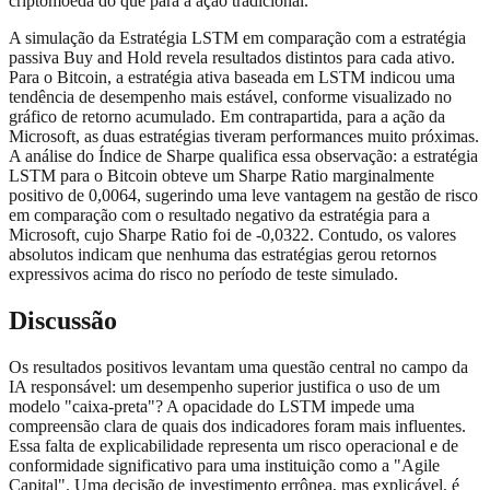
criptomoeda do que para a ação tradicional.
A simulação da Estratégia LSTM em comparação com a estratégia
passiva Buy and Hold revela resultados distintos para cada ativo.
Para o Bitcoin, a estratégia ativa baseada em LSTM indicou uma
tendência de desempenho mais estável, conforme visualizado no
gráfico de retorno acumulado. Em contrapartida, para a ação da
Microsoft, as duas estratégias tiveram performances muito próximas.
A análise do Índice de Sharpe qualifica essa observação: a estratégia
LSTM para o Bitcoin obteve um Sharpe Ratio marginalmente
positivo de 0,0064, sugerindo uma leve vantagem na gestão de risco
em comparação com o resultado negativo da estratégia para a
Microsoft, cujo Sharpe Ratio foi de -0,0322. Contudo, os valores
absolutos indicam que nenhuma das estratégias gerou retornos
expressivos acima do risco no período de teste simulado.
Discussão
Os resultados positivos levantam uma questão central no campo da
IA responsável: um desempenho superior justifica o uso de um
modelo "caixa-preta"? A opacidade do LSTM impede uma
compreensão clara de quais dos indicadores foram mais influentes.
Essa falta de explicabilidade representa um risco operacional e de
conformidade significativo para uma instituição como a "Agile
Capital". Uma decisão de investimento errônea, mas explicável, é