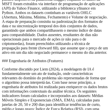
MSFT foram extraídos via interface de programação de aplicações
(API) do Yahoo Finance, utilizando a biblioteca yfinance em
Python. Ambos os datasets continham as variáveis OHLC
(Abertura, Máxima, Mínima, Fechamento) e Volume de negociação.
A etapa de preparação consistiu na padronização dos formatos de
data e na sincronização temporal dos dois conjuntos de dados,
garantindo que ambos compartilhassem o mesmo índice de datas
para comparabilidade. Dados ausentes, resultantes de dias não
operacionais para o mercado de ações (e não para o de
criptomoedas), foram preenchidos utilizando a técnica de
propagação para frente (forward fill), que assume que o preço de um
ativo em um dia não negociado permanece o mesmo do dia anterior.
### Engenharia de Atributos (Features)
Conforme discutido por Liem (2024), a modelagem de IA é
fundamentalmente um ato de tradução, onde características
relevantes do domínio do problema são representadas de forma que
o algoritmo possa interpretá-las. Com base nesse princípio, a
engenharia de atributos foi realizada para enriquecer os dados brutos
com informações contextuais da análise técnica. Os seguintes
indicadores foram calculados e incorporados aos datasets: Médias
Móveis Simples e Exponenciais (SMA, EMA), calculadas para
janelas de 20, 50 e 200 dias para identificar tendências de curto,
médio e longo prazo; Índice de Força Relativa (RSI), com uma