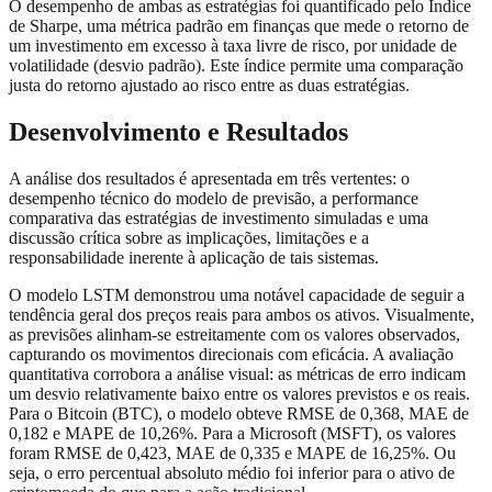
O desempenho de ambas as estratégias foi quantificado pelo Índice
de Sharpe, uma métrica padrão em finanças que mede o retorno de
um investimento em excesso à taxa livre de risco, por unidade de
volatilidade (desvio padrão). Este índice permite uma comparação
justa do retorno ajustado ao risco entre as duas estratégias.
Desenvolvimento e Resultados
A análise dos resultados é apresentada em três vertentes: o
desempenho técnico do modelo de previsão, a performance
comparativa das estratégias de investimento simuladas e uma
discussão crítica sobre as implicações, limitações e a
responsabilidade inerente à aplicação de tais sistemas.
O modelo LSTM demonstrou uma notável capacidade de seguir a
tendência geral dos preços reais para ambos os ativos. Visualmente,
as previsões alinham-se estreitamente com os valores observados,
capturando os movimentos direcionais com eficácia. A avaliação
quantitativa corrobora a análise visual: as métricas de erro indicam
um desvio relativamente baixo entre os valores previstos e os reais.
Para o Bitcoin (BTC), o modelo obteve RMSE de 0,368, MAE de
0,182 e MAPE de 10,26%. Para a Microsoft (MSFT), os valores
foram RMSE de 0,423, MAE de 0,335 e MAPE de 16,25%. Ou
seja, o erro percentual absoluto médio foi inferior para o ativo de