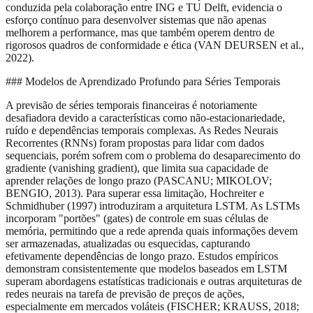
conduzida pela colaboração entre ING e TU Delft, evidencia o
esforço contínuo para desenvolver sistemas que não apenas
melhorem a performance, mas que também operem dentro de
rigorosos quadros de conformidade e ética (VAN DEURSEN et al.,
2022).
### Modelos de Aprendizado Profundo para Séries Temporais
A previsão de séries temporais financeiras é notoriamente
desafiadora devido a características como não-estacionariedade,
ruído e dependências temporais complexas. As Redes Neurais
Recorrentes (RNNs) foram propostas para lidar com dados
sequenciais, porém sofrem com o problema do desaparecimento do
gradiente (vanishing gradient), que limita sua capacidade de
aprender relações de longo prazo (PASCANU; MIKOLOV;
BENGIO, 2013). Para superar essa limitação, Hochreiter e
Schmidhuber (1997) introduziram a arquitetura LSTM. As LSTMs
incorporam "portões" (gates) de controle em suas células de
memória, permitindo que a rede aprenda quais informações devem
ser armazenadas, atualizadas ou esquecidas, capturando
efetivamente dependências de longo prazo. Estudos empíricos
demonstram consistentemente que modelos baseados em LSTM
superam abordagens estatísticas tradicionais e outras arquiteturas de
redes neurais na tarefa de previsão de preços de ações,
especialmente em mercados voláteis (FISCHER; KRAUSS, 2018;