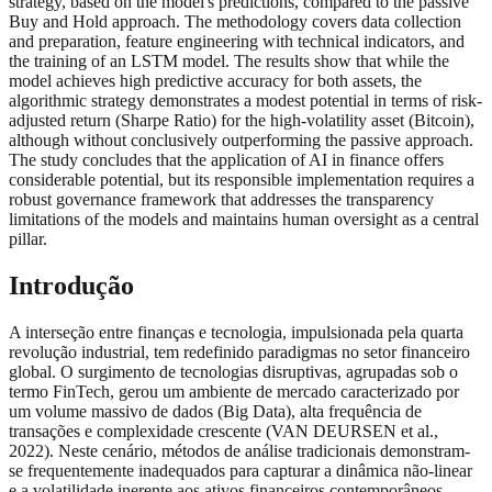
strategy, based on the model's predictions, compared to the passive
Buy and Hold approach. The methodology covers data collection
and preparation, feature engineering with technical indicators, and
the training of an LSTM model. The results show that while the
model achieves high predictive accuracy for both assets, the
algorithmic strategy demonstrates a modest potential in terms of risk-
adjusted return (Sharpe Ratio) for the high-volatility asset (Bitcoin),
although without conclusively outperforming the passive approach.
The study concludes that the application of AI in finance offers
considerable potential, but its responsible implementation requires a
robust governance framework that addresses the transparency
limitations of the models and maintains human oversight as a central
pillar.
Introdução
A interseção entre finanças e tecnologia, impulsionada pela quarta
revolução industrial, tem redefinido paradigmas no setor financeiro
global. O surgimento de tecnologias disruptivas, agrupadas sob o
termo FinTech, gerou um ambiente de mercado caracterizado por
um volume massivo de dados (Big Data), alta frequência de
transações e complexidade crescente (VAN DEURSEN et al.,
2022). Neste cenário, métodos de análise tradicionais demonstram-
se frequentemente inadequados para capturar a dinâmica não-linear
e a volatilidade inerente aos ativos financeiros contemporâneos,