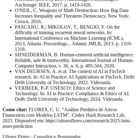
Anchorage: IEEE, 2017. p. 1419-1426.
O'NEIL, C. Weapons of Math Destruction: How Big Data
Increases Inequality and Threatens Democracy. New York:
Crown, 2016.
PASCANU, R.; MIKOLOV, T.; BENGIO, Y. On the
difficulty of training recurrent neural networks. In:
International Conference on Machine Learning (ICML),
2013, Atlanta. Proceedings... Atlanta: JMLR, 2013. p. 1310-
1318.
SHNEIDERMAN, B. Human-centered artificial intelligence:
Reliable, safe & trustworthy. International Journal of Human-
Computer Interaction, v. 36, n. 6, p. 495-504, 2020.
VAN DEURSEN, A. et al. The context of AI in FinTech
research. In: AI in Practice: AI Applications in FinTech. Delft:
Delft University of Technology, 2022. Videoaula.
VERBEEK, P.-P. UNESCO: Ethics of Science and
Technology. In: AI in Practice: Compliance & Ethics of AI.
Delft: Delft University of Technology, 2024. Videoaula.
Como citar:
FLORES, C. U. "
Análise Preditiva de Ativos
Financeiros com Modelos LSTM
". Codex Hash Research Lab,
2025
.
Disponível em:
https://ulissesflores.com
/
research
/
2025-lstm-
asset-prediction
Ulisses Flores · Consultor e Pesquisador