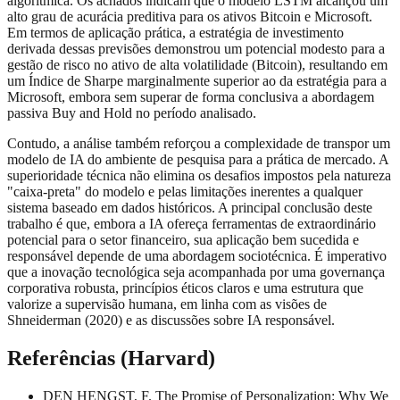
algorítmica. Os achados indicam que o modelo LSTM alcançou um
alto grau de acurácia preditiva para os ativos Bitcoin e Microsoft.
Em termos de aplicação prática, a estratégia de investimento
derivada dessas previsões demonstrou um potencial modesto para a
gestão de risco no ativo de alta volatilidade (Bitcoin), resultando em
um Índice de Sharpe marginalmente superior ao da estratégia para a
Microsoft, embora sem superar de forma conclusiva a abordagem
passiva Buy and Hold no período analisado.
Contudo, a análise também reforçou a complexidade de transpor um
modelo de IA do ambiente de pesquisa para a prática de mercado. A
superioridade técnica não elimina os desafios impostos pela natureza
"caixa-preta" do modelo e pelas limitações inerentes a qualquer
sistema baseado em dados históricos. A principal conclusão deste
trabalho é que, embora a IA ofereça ferramentas de extraordinário
potencial para o setor financeiro, sua aplicação bem sucedida e
responsável depende de uma abordagem sociotécnica. É imperativo
que a inovação tecnológica seja acompanhada por uma governança
corporativa robusta, princípios éticos claros e uma estrutura que
valorize a supervisão humana, em linha com as visões de
Shneiderman (2020) e as discussões sobre IA responsável.
Referências (Harvard)
DEN HENGST, F. The Promise of Personalization: Why We