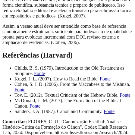
forma cientifica, substancia tecnica e preparo de publicacao. Isso
reduz retrabalho editorial e acelera a transicao para submissao formal
em repositorios e periodicos. (Kugel, 2007).
Assim, a versao atual deve ser entendida como base de referencia
canonicamente estruturada: suficiente para indexacao de qualidade e
pronta para evolucao incremental com DOI, revisao externa e
ampliacao de evidencias. (Cohen, 2006).
Referências (Harvard)
Childs, B. S. (1979). Introduction to the Old Testament as
Scripture.
Fonte
Kugel, J. L. (2007). How to Read the Bible.
Fonte
Cohen, S. J. D. (2006). From the Maccabees to the Mishnah.
Fonte
Tov, E. (2012). Textual Criticism of the Hebrew Bible.
Fonte
McDonald, L. M. (2017). The Formation of the Biblical
Canon.
Fonte
Sanders, J. A. (1987). Canon and Community.
Fonte
Como citar:
FLORES, C. U. "
Canonização Escribal: Análise
Histórico-Crítica da Formação do Cânon
". Codex Hash Research
Lab,
2024
.
Disponível em:
https://ulissesflores.com
/
research
/
2024-