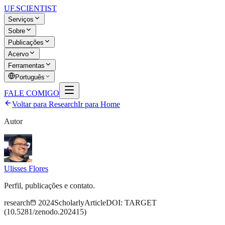
UF
.SCIENTIST
Serviços
Sobre
Publicações
Acervo
Ferramentas
Português
FALE COMIGO
Voltar para
Research
Ir para Home
Autor
Ulisses Flores
Perfil, publicações e contato.
research
2024
ScholarlyArticle
DOI:
TARGET
(10.5281/zenodo.202415)