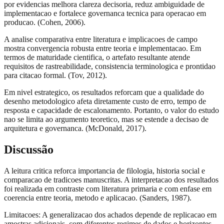
por evidencias melhora clareza decisoria, reduz ambiguidade de
implementacao e fortalece governanca tecnica para operacao em
producao. (Cohen, 2006).
A analise comparativa entre literatura e implicacoes de campo
mostra convergencia robusta entre teoria e implementacao. Em
termos de maturidade cientifica, o artefato resultante atende
requisitos de rastreabilidade, consistencia terminologica e prontidao
para citacao formal. (Tov, 2012).
Em nivel estrategico, os resultados reforcam que a qualidade do
desenho metodologico afeta diretamente custo de erro, tempo de
resposta e capacidade de escalonamento. Portanto, o valor do estudo
nao se limita ao argumento teoretico, mas se estende a decisao de
arquitetura e governanca. (McDonald, 2017).
Discussão
A leitura critica reforca importancia de filologia, historia social e
comparacao de tradicoes manuscritas. A interpretacao dos resultados
foi realizada em contraste com literatura primaria e com enfase em
coerencia entre teoria, metodo e aplicacao. (Sanders, 1987).
Limitacoes: A generalizacao dos achados depende de replicacao em
amostras adicionais, com diferentes regimes de dados e horizontes