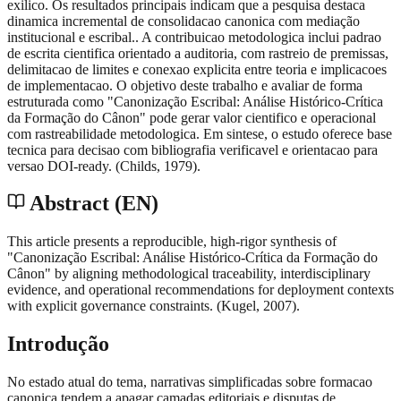
exilico. Os resultados principais indicam que a pesquisa destaca
dinamica incremental de consolidacao canonica com mediação
institucional e escribal.. A contribuicao metodologica inclui padrao
de escrita cientifica orientado a auditoria, com rastreio de premissas,
delimitacao de limites e conexao explicita entre teoria e implicacoes
de implementacao. O objetivo deste trabalho e avaliar de forma
estruturada como "Canonização Escribal: Análise Histórico-Crítica
da Formação do Cânon" pode gerar valor cientifico e operacional
com rastreabilidade metodologica. Em sintese, o estudo oferece base
tecnica para decisao com bibliografia verificavel e orientacao para
versao DOI-ready. (Childs, 1979).
Abstract (EN)
This article presents a reproducible, high-rigor synthesis of
"Canonização Escribal: Análise Histórico-Crítica da Formação do
Cânon" by aligning methodological traceability, interdisciplinary
evidence, and operational recommendations for deployment contexts
with explicit governance constraints. (Kugel, 2007).
Introdução
No estado atual do tema, narrativas simplificadas sobre formacao
canonica tendem a apagar camadas editoriais e disputas de