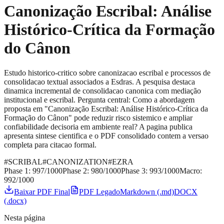
Canonização Escribal: Análise
Histórico-Crítica da Formação
do Cânon
Estudo historico-critico sobre canonizacao escribal e processos de
consolidacao textual associados a Esdras. A pesquisa destaca
dinamica incremental de consolidacao canonica com mediação
institucional e escribal. Pergunta central: Como a abordagem
proposta em "Canonização Escribal: Análise Histórico-Crítica da
Formação do Cânon" pode reduzir risco sistemico e ampliar
confiabilidade decisoria em ambiente real? A pagina publica
apresenta sintese cientifica e o PDF consolidado contem a versao
completa para citacao formal.
#
SCRIBAL
#
CANONIZATION
#
EZRA
Phase 1:
997
/1000
Phase 2:
980
/1000
Phase 3:
993
/1000
Macro:
992
/1000
Baixar PDF Final
PDF Legado
Markdown (.md)
DOCX
(.docx)
Nesta página