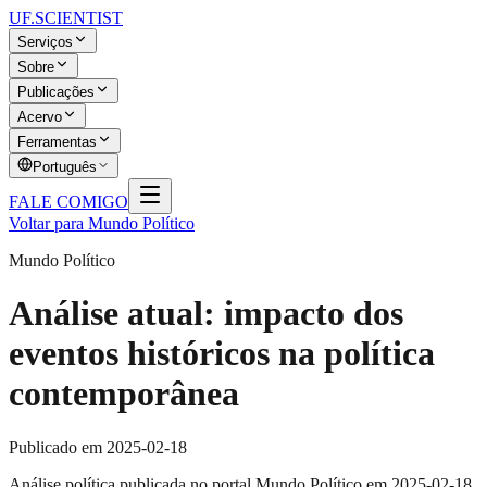
UF
.SCIENTIST
Serviços
Sobre
Publicações
Acervo
Ferramentas
Português
FALE COMIGO
Voltar para Mundo Político
Mundo Político
Análise atual: impacto dos
eventos históricos na política
contemporânea
Publicado em
2025-02-18
Análise política publicada no portal Mundo Político em 2025-02-18,