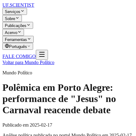
UF
.SCIENTIST
Serviços
Sobre
Publicações
Acervo
Ferramentas
Português
FALE COMIGO
Voltar para Mundo Político
Mundo Político
Polêmica em Porto Alegre:
performance de "Jesus" no
Carnaval reacende debate
Publicado em
2025-02-17
Análise política publicada no portal Mundo Político em 2025-02-17,