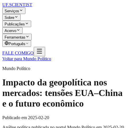
UF
.SCIENTIST
Serviços
Sobre
Publicações
Acervo
Ferramentas
Português
FALE COMIGO
Voltar para Mundo Político
Mundo Político
Impacto da geopolítica nos
mercados: tensões EUA–China
e o futuro econômico
Publicado em
2025-02-20
Análise política publicada no portal Mundo Político em 2025-02-20,