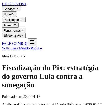
UF
.SCIENTIST
Serviços
Sobre
Publicações
Acervo
Ferramentas
Português
FALE COMIGO
Voltar para Mundo Político
Mundo Político
Fiscalização do Pix: estratégia
do governo Lula contra a
sonegação
Publicado em
2026-01-17
Análise política publicada no portal Mundo Político em 2026-01-17,